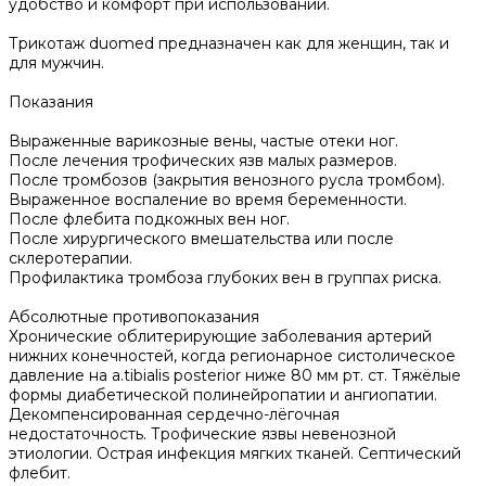
удобство и комфорт при использовании.
Трикотаж duomed предназначен как для женщин, так и
для мужчин.
Показания
Выраженные варикозные вены, частые отеки ног.
После лечения трофических язв малых размеров.
После тромбозов (закрытия венозного русла тромбом).
Выраженное воспаление во время беременности.
После флебита подкожных вен ног.
После хирургического вмешательства или после
склеротерапии.
Профилактика тромбоза глубоких вен в группах риска.
Абсолютные противопоказания
Хронические облитерирующие заболевания артерий
нижних конечностей, когда регионарное систолическое
давление на a.tibialis posterior ниже 80 мм рт. ст. Тяжёлые
формы диабетической полинейропатии и ангиопатии.
Декомпенсированная сердечно-лёгочная
недостаточность. Трофические язвы невенозной
этиологии. Острая инфекция мягких тканей. Септический
флебит.